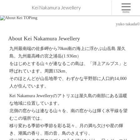
屋久島で生まれる感動 ジュエリー
Kei Nakamura Jewellery
オーダーメイドのマリッジリング
（結婚・婚約指輪）
制作
menu
yuko takada©
About Kei Nakamura Jewellery
九州最南端の佐多岬から70km南の海上に浮かぶ山岳島 屋久
島。九州最高峰の宮之浦岳(1.936m）
をはじめとする山々が連なるこの島は、「洋上アルプス」と
呼ばれています。周囲132km、
そのほとんどが山岳地帯で、わずかな平野部に人口約14,000
人が住んでいます。
Kei Nakamura Jewelleryのアトリエは屋久島の南部にある温暖
な地域に位置しています。
北側の窓からは連なる山々を、南の窓からは輝く水平線を望
むこの場所では、
移り変わる季節や季節を彩る花々、月の満ち欠けや星の輝
き、潮風の香り、雨の音、鳥のさえずり、