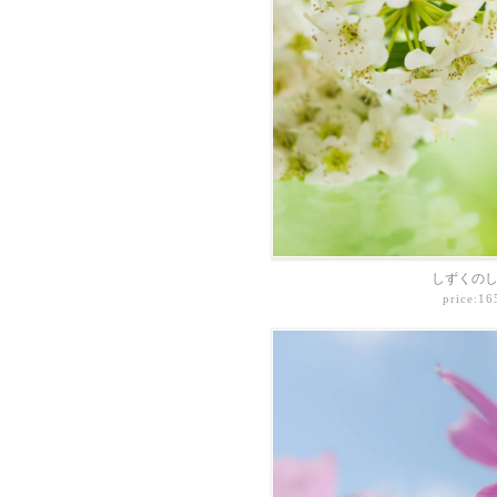
しずくのし
price:1