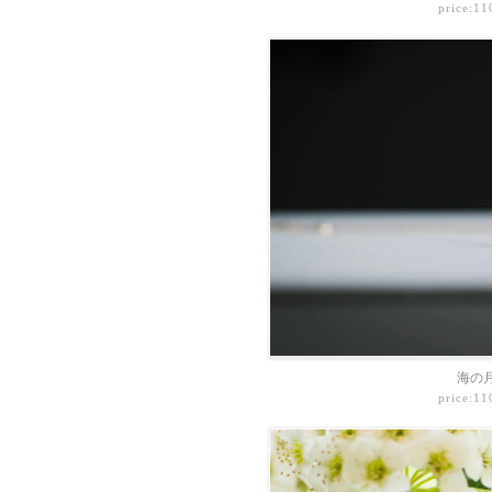
price:1
海の
price:1