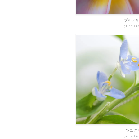
プルメリ
price:1
ツユク
price:1